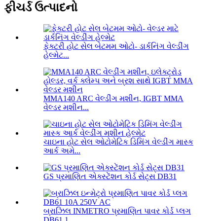
ફીચર્ડ ઉત્પાદનો
ફેક્ટરી હોટ સેલ બેટમમ ઓટો- ડાર્કનિંગ વેલ્ડીંગ
હેલ્મેટ...
MMA140 ARC વેલ્ડીંગ મશીન, IGBT MMA
વેલ્ડર મશીન...
ચાઇના હોટ સેલ ઓટોમેટિક ડિમિંગ વેલ્ડીંગ માસ્ક
આર્ક અમે...
GS પ્રમાણિત એક્સ્ટેંશન કોર્ડ સેટ્સ DB31
બ્રાઝિલ INMETRO પ્રમાણિત પાવર કોર્ડ પ્લગ
DB61 1...