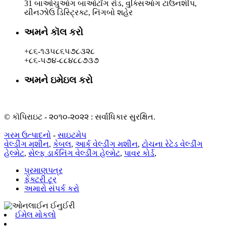
31 બાઓચુઆંગ બાઓટોંગ રોડ, વુક્સિઆંગ ટાઉનશીપ,
યીનઝોઉ ડિસ્ટ્રિક્ટ, નિંગબો શહેર
અમને કૉલ કરો
+૮૬-૧૩૫૮૬૫૭૮૩૨૮
+૮૬-૫૭૪-૮૮૪૮૮૭૩૭
અમને ઇમેઇલ કરો
rachel@dunyuan.com
© કૉપિરાઇટ - ૨૦૧૦-૨૦૨૨ : સર્વાધિકાર સુરક્ષિત.
ગરમ ઉત્પાદનો
-
સાઇટમેપ
વેલ્ડીંગ મશીન
,
કેબલ
,
આર્ક વેલ્ડીંગ મશીન
,
ટોચના રેટેડ વેલ્ડીંગ
હેલ્મેટ
,
સેલ્ફ ડાર્કનિંગ વેલ્ડીંગ હેલ્મેટ
,
પાવર કોર્ડ
,
પ્રમાણપત્ર
ફેક્ટરી ટૂર
અમારો સંપર્ક કરો
ઈમેલ મોકલો