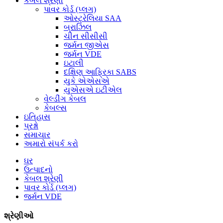
કેબલ શ્રેણી
પાવર કોર્ડ (પ્લગ)
ઓસ્ટ્રેલિયા SAA
બ્રાઝિલ
ચીન સીસીસી
જર્મન જીએસ
જર્મન VDE
ઇટાલી
દક્ષિણ આફ્રિકા SABS
યુકે એએસએ
યુએસએ ઇટીએલ
વેલ્ડીંગ કેબલ
કેબલ્સ
ઇતિહાસ
પ્રશ્નો
સમાચાર
અમારો સંપર્ક કરો
ઘર
ઉત્પાદનો
કેબલ શ્રેણી
પાવર કોર્ડ (પ્લગ)
જર્મન VDE
શ્રેણીઓ