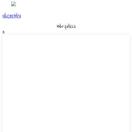
વોટ્સએપ
એન્ડ્રોઇડ
x