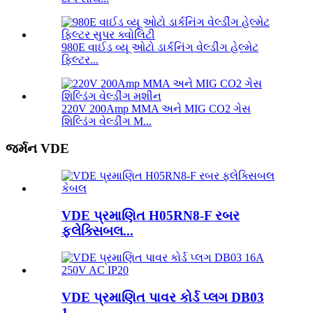
980E વાઈડ વ્યૂ ઓટો ડાર્કનિંગ વેલ્ડીંગ હેલ્મેટ
ફિલ્ટર...
220V 200Amp MMA અને MIG CO2 ગેસ
શિલ્ડિંગ વેલ્ડીંગ M...
જર્મન VDE
VDE પ્રમાણિત H05RN8-F રબર
ફ્લેક્સિબલ...
VDE પ્રમાણિત પાવર કોર્ડ પ્લગ DB03
1...