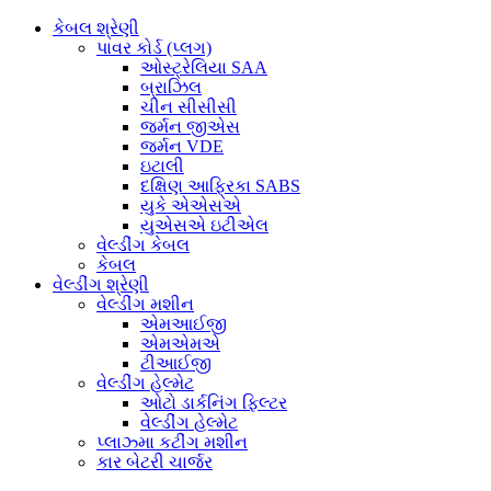
કેબલ શ્રેણી
પાવર કોર્ડ (પ્લગ)
ઓસ્ટ્રેલિયા SAA
બ્રાઝિલ
ચીન સીસીસી
જર્મન જીએસ
જર્મન VDE
ઇટાલી
દક્ષિણ આફ્રિકા SABS
યુકે એએસએ
યુએસએ ઇટીએલ
વેલ્ડીંગ કેબલ
કેબલ
વેલ્ડીંગ શ્રેણી
વેલ્ડીંગ મશીન
એમઆઈજી
એમએમએ
ટીઆઈજી
વેલ્ડીંગ હેલ્મેટ
ઓટો ડાર્કનિંગ ફિલ્ટર
વેલ્ડીંગ હેલ્મેટ
પ્લાઝ્મા કટીંગ મશીન
કાર બેટરી ચાર્જર