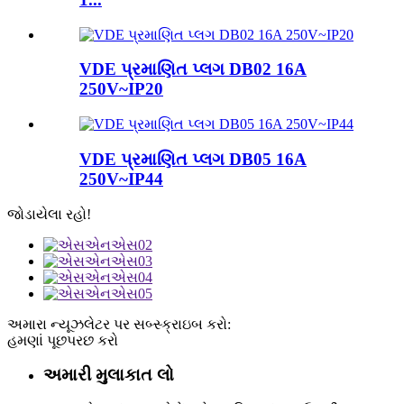
VDE પ્રમાણિત પ્લગ DB02 16A
250V~IP20
VDE પ્રમાણિત પ્લગ DB05 16A
250V~IP44
જોડાયેલા રહો!
અમારા ન્યૂઝલેટર પર સબ્સ્ક્રાઇબ કરો:
હમણાં પૂછપરછ કરો
અમારી મુલાકાત લો