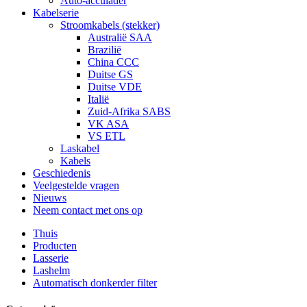
Auto-acculader
Kabelserie
Stroomkabels (stekker)
Australië SAA
Brazilië
China CCC
Duitse GS
Duitse VDE
Italië
Zuid-Afrika SABS
VK ASA
VS ETL
Laskabel
Kabels
Geschiedenis
Veelgestelde vragen
Nieuws
Neem contact met ons op
Thuis
Producten
Lasserie
Lashelm
Automatisch donkerder filter