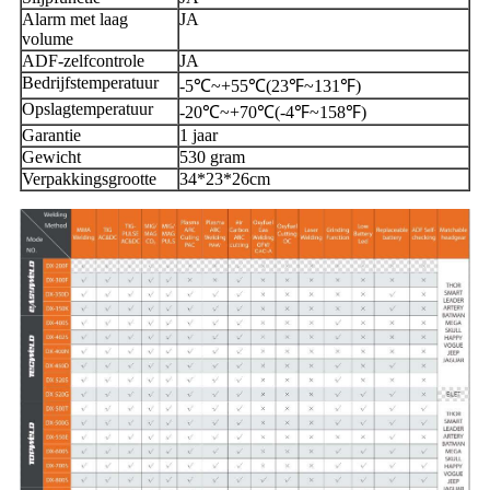
Alarm met laag
JA
volume
ADF-zelfcontrole
JA
Bedrijfstemperatuur
-5℃~+55℃(23℉~131℉)
Opslagtemperatuur
-20℃~+70℃(-4℉~158℉)
Garantie
1 jaar
Gewicht
530 gram
Verpakkingsgrootte
34*23*26cm