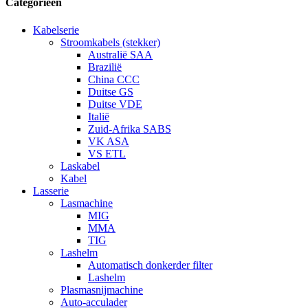
Categorieën
Kabelserie
Stroomkabels (stekker)
Australië SAA
Brazilië
China CCC
Duitse GS
Duitse VDE
Italië
Zuid-Afrika SABS
VK ASA
VS ETL
Laskabel
Kabel
Lasserie
Lasmachine
MIG
MMA
TIG
Lashelm
Automatisch donkerder filter
Lashelm
Plasmasnijmachine
Auto-acculader