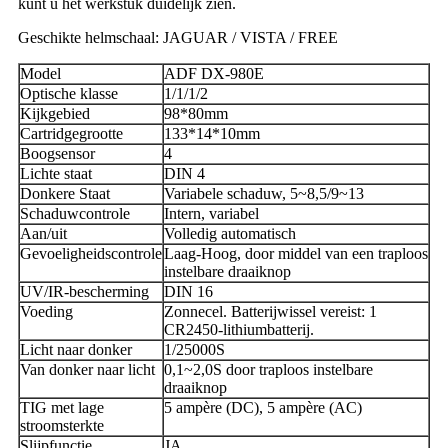
kunt u het werkstuk duidelijk zien.
Geschikte helmschaal: JAGUAR / VISTA / FREE
Model
ADF DX-980E
Optische klasse
1/1/1/2
Kijkgebied
98*80mm
Cartridgegrootte
133*14*10mm
Boogsensor
4
Lichte staat
DIN 4
Donkere Staat
Variabele schaduw, 5~8,5/9~13
Schaduwcontrole
Intern, variabel
Aan/uit
Volledig automatisch
Gevoeligheidscontrole
Laag-Hoog, door middel van een traploos
instelbare draaiknop
UV/IR-bescherming
DIN 16
Voeding
Zonnecel. Batterijwissel vereist: 1
CR2450-lithiumbatterij.
Licht naar donker
1/25000S
Van donker naar licht
0,1~2,0S door traploos instelbare
draaiknop
TIG met lage
5 ampère (DC), 5 ampère (AC)
stroomsterkte
Slijpfunctie
JA