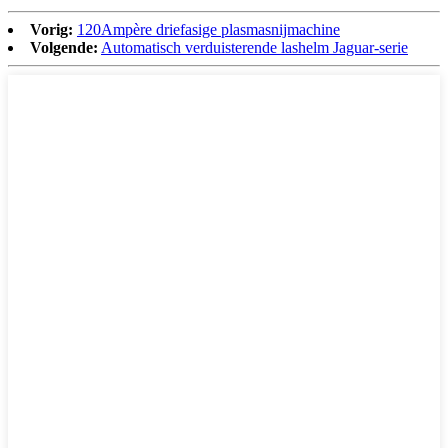
Vorig:
120Ampère driefasige plasmasnijmachine
Volgende:
Automatisch verduisterende lashelm Jaguar-serie