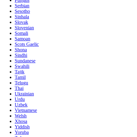
Punjabi
Serbian
Sesotho
Sinhala
Slovak
Slovenian
Somali
Samoan
Scots Gaelic
Shona
Sindhi
Sundanese
Swahili
Tajik
Tamil
Telugu
Thai
Ukrainian
Urdu
Uzbek
Vietnamese
Welsh
Xhosa
Yiddish
Yoruba