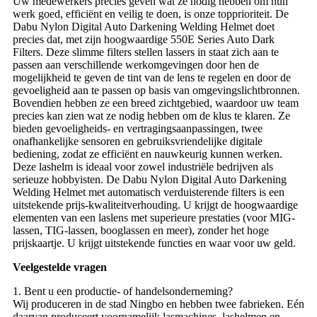
Uw medewerkers precies geven wat ze nodig hebben om hun
werk goed, efficiënt en veilig te doen, is onze topprioriteit. De
Dabu Nylon Digital Auto Darkening Welding Helmet doet
precies dat, met zijn hoogwaardige 550E Series Auto Dark
Filters. Deze slimme filters stellen lassers in staat zich aan te
passen aan verschillende werkomgevingen door hen de
mogelijkheid te geven de tint van de lens te regelen en door de
gevoeligheid aan te passen op basis van omgevingslichtbronnen.
Bovendien hebben ze een breed zichtgebied, waardoor uw team
precies kan zien wat ze nodig hebben om de klus te klaren. Ze
bieden gevoeligheids- en vertragingsaanpassingen, twee
onafhankelijke sensoren en gebruiksvriendelijke digitale
bediening, zodat ze efficiënt en nauwkeurig kunnen werken.
Deze lashelm is ideaal voor zowel industriële bedrijven als
serieuze hobbyisten. De Dabu Nylon Digital Auto Darkening
Welding Helmet met automatisch verduisterende filters is een
uitstekende prijs-kwaliteitverhouding. U krijgt de hoogwaardige
elementen van een laslens met superieure prestaties (voor MIG-
lassen, TIG-lassen, booglassen en meer), zonder het hoge
prijskaartje. U krijgt uitstekende functies en waar voor uw geld.
Veelgestelde vragen
1. Bent u een productie- of handelsonderneming?
Wij produceren in de stad Ningbo en hebben twee fabrieken. Eén
daarvan produceert voornamelijk lasmachines, lashelmen en