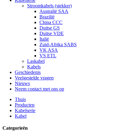
Kabelserie
Stroomkabels (stekker)
Australië SAA
Brazilië
China CCC
Duitse GS
Duitse VDE
Italië
Zuid-Afrika SABS
VK ASA
VS ETL
Laskabel
Kabels
Geschiedenis
Veelgestelde vragen
Nieuws
Neem contact met ons op
Thuis
Producten
Kabelserie
Kabel
Categorieën