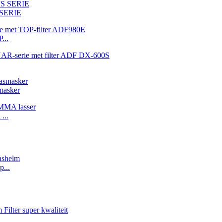
 SERIE
...
masker
...
p...