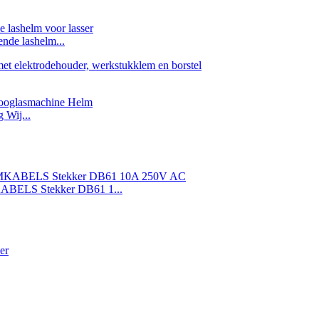
nde lashelm...
 Wij...
ELS Stekker DB61 1...