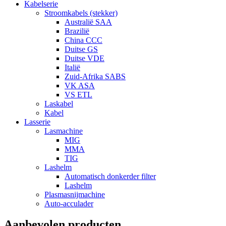
Kabelserie
Stroomkabels (stekker)
Australië SAA
Brazilië
China CCC
Duitse GS
Duitse VDE
Italië
Zuid-Afrika SABS
VK ASA
VS ETL
Laskabel
Kabel
Lasserie
Lasmachine
MIG
MMA
TIG
Lashelm
Automatisch donkerder filter
Lashelm
Plasmasnijmachine
Auto-acculader
Aanbevolen producten