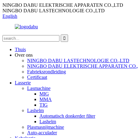
NINGBO DABU ELEKTRISCHE APPARATEN CO.,LTD
NINGBO DABU LASTECHNOLOGIE CO.,LTD
English
Thuis
Over ons
NINGBO DABU LASTECHNOLOGIE CO.,LTD
NINGBO DABU ELEKTRISCHE APPARATEN CO.
Fabrieksrondleiding
Certificaat
Lasserie
Lasmachine
MIG
MMA
TIG
Lashelm
Automatisch donkerder filter
Lashelm
Plasmasnijmachine
Auto-acculader