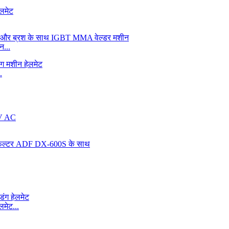
...
.
लमेट...