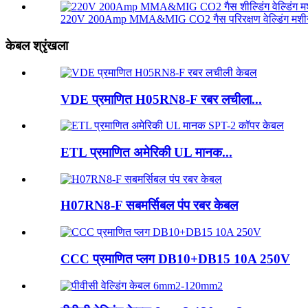
220V 200Amp MMA&MIG CO2 गैस परिरक्षण वेल्डिंग मशीन
केबल श्रृंखला
VDE प्रमाणित H05RN8-F रबर लचीला...
ETL प्रमाणित अमेरिकी UL मानक...
H07RN8-F सबमर्सिबल पंप रबर केबल
CCC प्रमाणित प्लग DB10+DB15 10A 250V