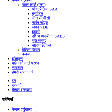
केबल श्रृंखला
पावर कॉर्ड (प्लग)
ऑस्ट्रेलिया SAA
ब्राज़िल
चीन सीसीसी
जर्मन जीएस
जर्मन VDE
इटली
दक्षिण अफ्रीका SABS
यूके एएसए
यूएसए ईटीएल
वेल्डिंग केबल
केबल
इतिहास
पूछे जाने वाले प्रश्न
समाचार
हमसे संपर्क करें
घर
उत्पादों
केबल श्रृंखला
श्रेणियाँ
केबल श्रृंखला