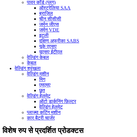
पावर कॉर्ड (प्लग)
ऑस्ट्रेलिया SAA
ब्राज़िल
चीन सीसीसी
जर्मन जीएस
जर्मन VDE
इटली
दक्षिण अफ्रीका SABS
यूके एएसए
यूएसए ईटीएल
वेल्डिंग केबल
केबल
वेल्डिंग श्रृंखला
वेल्डिंग मशीन
मिग
एमएमए
छूत
वेल्डिंग हेलमेट
ऑटो डार्कनिंग फ़िल्टर
वेल्डिंग हेलमेट
प्लाज्मा कटिंग मशीन
कार बैटरी चार्जर
विशेष रुप से प्रदर्शित प्रोडक्टस