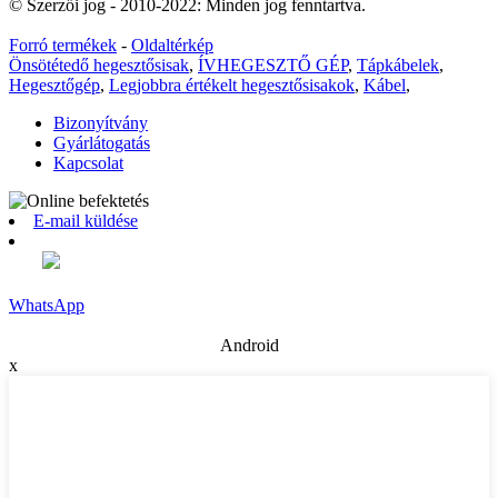
© Szerzői jog - 2010-2022: Minden jog fenntartva.
Forró termékek
-
Oldaltérkép
Önsötétedő hegesztősisak
,
ÍVHEGESZTŐ GÉP
,
Tápkábelek
,
Hegesztőgép
,
Legjobbra értékelt hegesztősisakok
,
Kábel
,
Bizonyítvány
Gyárlátogatás
Kapcsolat
E-mail küldése
WhatsApp
Android
x