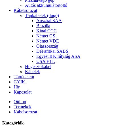
Plazmavágó gép
Autós akkumulátortöltő
Kábelsorozat
Tápkábelek (dugó)
Ausztrál SAA
Brazília
Kínai CCC
Német GS
Német VDE
Olaszország
Dél-afrikai SABS
Egyesült Királyság ASA
USA ETL
Hegesztőkábel
Kábelek
Történelem
GYIK
Hír
Kapcsolat
Otthon
Termékek
Kábelsorozat
Kategóriák