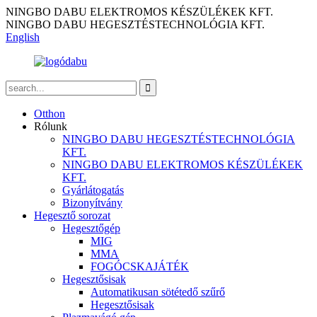
NINGBO DABU ELEKTROMOS KÉSZÜLÉKEK KFT.
NINGBO DABU HEGESZTÉSTECHNOLÓGIA KFT.
English
Otthon
Rólunk
NINGBO DABU HEGESZTÉSTECHNOLÓGIA
KFT.
NINGBO DABU ELEKTROMOS KÉSZÜLÉKEK
KFT.
Gyárlátogatás
Bizonyítvány
Hegesztő sorozat
Hegesztőgép
MIG
MMA
FOGÓCSKAJÁTÉK
Hegesztősisak
Automatikusan sötétedő szűrő
Hegesztősisak