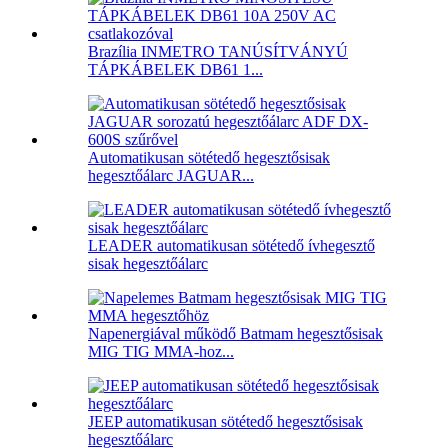
Brazília INMETRO TANÚSÍTVÁNYÚ
TÁPKÁBELEK DB61 1...
Automatikusan sötétedő hegesztősisak
hegesztőálarc JAGUAR...
LEADER automatikusan sötétedő ívhegesztő
sisak hegesztőálarc
Napenergiával működő Batmam hegesztősisak
MIG TIG MMA-hoz...
JEEP automatikusan sötétedő hegesztősisak
hegesztőálarc