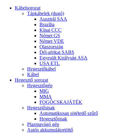
Kábelsorozat
Tápkábelek (dugó)
Ausztrál SAA
Brazília
Kínai CCC
Német GS
Német VDE
Olaszország
Dél-afrikai SABS
Egyesült Királyság ASA
USA ETL
Hegesztőkábel
Kábel
Hegesztő sorozat
Hegesztőgép
MIG
MMA
FOGÓCSKAJÁTÉK
Hegesztősisak
Automatikusan sötétedő szűrő
Hegesztősisak
Plazmavágó gép
Autós akkumulátortöltő