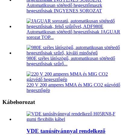
Automatikusan sötétedő hegesztőmaszk
hegesztősisak INGYENES SOROZAT
Automatikusan sötétedő hegesztősisak JAGUAR
sorozat TOP...
980E széles látószögű, automatikusan sötétedő
hegesztősisak szűrő...
220 V 200 amperes MMA és MIG CO2 gázvédő
hegesztőgép
Kábelsorozat
VDE tanúsítvánnyal rendelkező