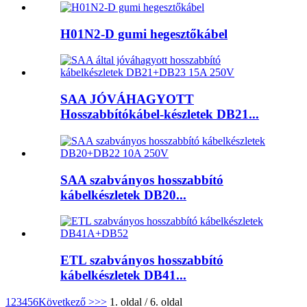
H01N2-D gumi hegesztőkábel
SAA JÓVÁHAGYOTT
Hosszabbítókábel-készletek DB21...
SAA szabványos hosszabbító
kábelkészletek DB20...
ETL szabványos hosszabbító
kábelkészletek DB41...
1
2
3
4
5
6
Következő >
>>
1. oldal / 6. oldal