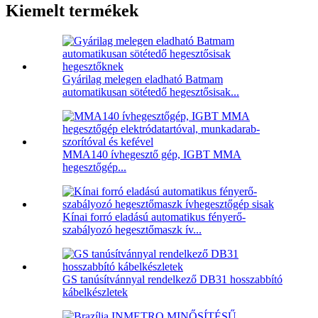
Kiemelt termékek
Gyárilag melegen eladható Batmam
automatikusan sötétedő hegesztősisak...
MMA140 ívhegesztő gép, IGBT MMA
hegesztőgép...
Kínai forró eladású automatikus fényerő-
szabályozó hegesztőmaszk ív...
GS tanúsítvánnyal rendelkező DB31 hosszabbító
kábelkészletek