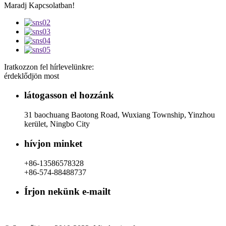
Maradj Kapcsolatban!
Iratkozzon fel hírlevelünkre:
érdeklődjön most
látogasson el hozzánk
31 baochuang Baotong Road, Wuxiang Township, Yinzhou
kerület, Ningbo City
hívjon minket
+86-13586578328
+86-574-88488737
Írjon nekünk e-mailt
rachel@dunyuan.com