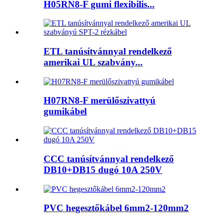
H05RN8-F gumi flexibilis...
ETL tanúsítvánnyal rendelkező
amerikai UL szabvány...
H07RN8-F merülőszivattyú
gumikábel
CCC tanúsítvánnyal rendelkező
DB10+DB15 dugó 10A 250V
PVC hegesztőkábel 6mm2-120mm2