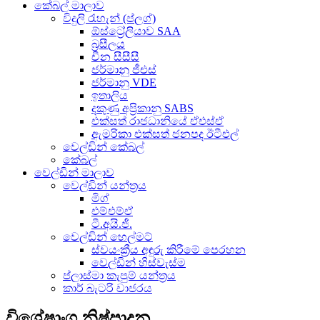
කේබල් මාලාව
විදුලි රැහැන් (ප්ලග්)
ඕස්ට්‍රේලියාව SAA
බ්‍රසීලය
චීන සීසීසී
ජර්මානු ජීඑස්
ජර්මානු VDE
ඉතාලිය
දකුණු අප්‍රිකානු SABS
එක්සත් රාජධානියේ ඒඑස්ඒ
ඇමරිකා එක්සත් ජනපද ඊටීඑල්
වෙල්ඩින් කේබල්
කේබල්
වෙල්ඩින් මාලාව
වෙල්ඩින් යන්ත්‍රය
මිග්
එම්එම්ඒ
ටී.අයි.ජී.
වෙල්ඩින් හෙල්මට්
ස්වයංක්‍රීය අඳුරු කිරීමේ පෙරහන
වෙල්ඩින් හිස්වැස්ම
ප්ලාස්මා කැපුම් යන්ත්‍රය
කාර් බැටරි චාජරය
විශේෂාංග නිෂ්පාදන