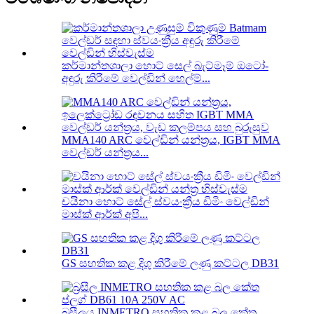
කර්මාන්තශාලා හොට් සෙල් බැට්මෑම් ඔටෝ-
අඳුරු කිරීමේ වෙල්ඩින් හෙල්ම්...
MMA140 ARC වෙල්ඩින් යන්ත්‍රය, IGBT MMA
වෙල්ඩර් යන්ත්‍රය...
චයිනා හොට් සේල් ස්වයංක්‍රීය ඩිමිං වෙල්ඩින්
මාස්ක් ආර්ක් අපි...
GS සහතික කළ දිගු කිරීමේ ලණු කට්ටල DB31
බ්‍රසීලය INMETRO සහතික කළ බල කේත