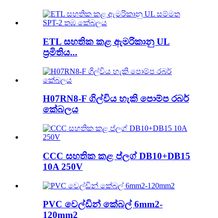
ETL සහතික කළ ඇමරිකානු UL
ප්‍රමිතිය...
H07RN8-F ගිල්විය හැකි පොම්ප රබර්
කේබලය
CCC සහතික කළ ප්ලග් DB10+DB15
10A 250V
PVC වෙල්ඩින් කේබල් 6mm2-
120mm2