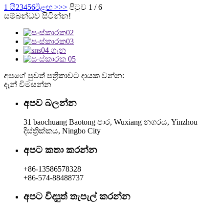
1 යි
2
3
4
5
6
ඊළඟ >
>>
පිටුව 1 / 6
සම්බන්ධව සිටින්න!
අපගේ පුවත් පත්‍රිකාවට දායක වන්න:
දැන් විමසන්න
අපව බලන්න
31 baochuang Baotong පාර, Wuxiang නගරය, Yinzhou
දිස්ත්‍රික්කය, Ningbo City
අපට කතා කරන්න
+86-13586578328
+86-574-88488737
අපට විද්‍යුත් තැපැල් කරන්න
rachel@dunyuan.com