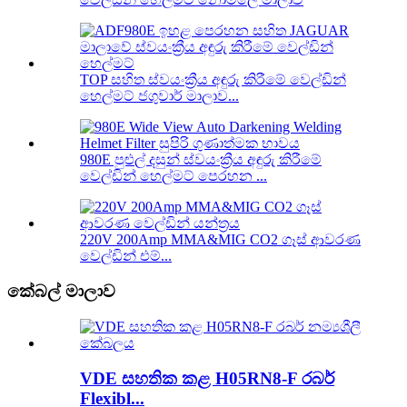
TOP සහිත ස්වයංක්‍රීය අඳුරු කිරීමේ වෙල්ඩින්
හෙල්මට් ජගුවාර් මාලාව...
980E පුළුල් දසුන් ස්වයංක්‍රීය අඳුරු කිරීමේ
වෙල්ඩින් හෙල්මට් පෙරහන ...
220V 200Amp MMA&MIG CO2 ගෑස් ආවරණ
වෙල්ඩින් එම්...
කේබල් මාලාව
VDE සහතික කළ H05RN8-F රබර්
Flexibl...