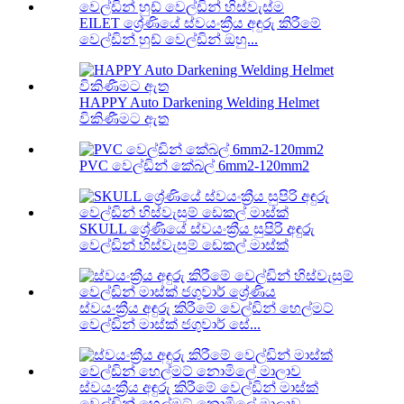
EILET ශ්‍රේණියේ ස්වයංක්‍රීය අඳුරු කිරීමේ
වෙල්ඩින් හුඩ් වෙල්ඩින් ඔහු...
HAPPY Auto Darkening Welding Helmet
විකිණීමට ඇත
PVC වෙල්ඩින් කේබල් 6mm2-120mm2
SKULL ශ්‍රේණියේ ස්වයංක්‍රීය සුපිරි අඳුරු
වෙල්ඩින් හිස්වැසුම් ඩෙකල් මාස්ක්
ස්වයංක්‍රීය අඳුරු කිරීමේ වෙල්ඩින් හෙල්මට්
වෙල්ඩින් මාස්ක් ජගුවාර් සේ...
ස්වයංක්‍රීය අඳුරු කිරීමේ වෙල්ඩින් මාස්ක්
වෙල්ඩින් හෙල්මට් නොමිලේ මාලාව