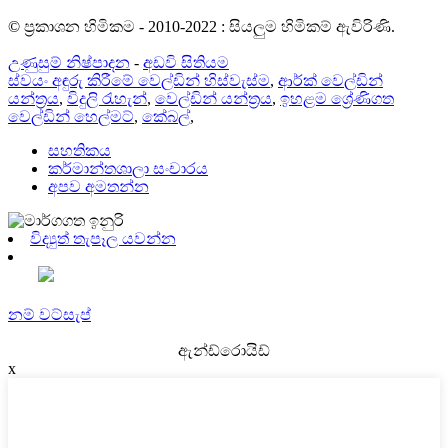
© ප්‍රකාශන හිමිකම - 2010-2022 : සියලුම හිමිකම් ඇවිරිණි.
උණුසුම් නිෂ්පාදන
-
අඩවි සිතියම
ස්වයං අඳුරු කිරීමේ වෙල්ඩින් හිස්වැස්ම
,
ආර්ක් වෙල්ඩින්
යන්ත්‍රය
,
විදුලි රැහැන්
,
වෙල්ඩින් යන්ත්‍රය
,
ඉහළම ශ්‍රේණිගත
වෙල්ඩින් හෙල්මට්
,
කේබල්
,
සහතිකය
කර්මාන්තශාලා සංචාරය
අපව අමතන්න
විද්‍යුත් තැපෑල යවන්න
නම් වට්සැප්
ඇන්ඩ්රොයිඩ්
x