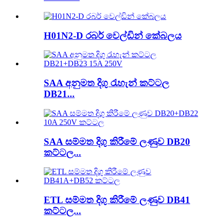
H01N2-D රබර් වෙල්ඩින් කේබලය
SAA අනුමත දිගු රැහැන් කට්ටල
DB21...
SAA සම්මත දිගු කිරීමේ ලණුව DB20
කට්ටල...
ETL සම්මත දිගු කිරීමේ ලණුව DB41
කට්ටල...