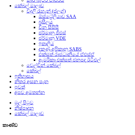
කාර් බැටරි චාජරය
කේබල් මාලාව
විදුලි රැහැන් (ප්ලග්)
ඕස්ට්‍රේලියාව SAA
බ්‍රසීලය
චීන සීසීසී
ජර්මානු ජීඑස්
ජර්මානු VDE
ඉතාලිය
දකුණු අප්‍රිකානු SABS
එක්සත් රාජධානියේ ඒඑස්ඒ
ඇමරිකා එක්සත් ජනපද ඊටීඑල්
වෙල්ඩින් කේබල්
කේබල්
ඉතිහාසය
නිතර අසන පැන
පුවත්
අපව අමතන්න
මුල් පිටුව
නිෂ්පාදන
කේබල් මාලාව
කාණ්ඩ