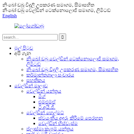
නිංබෝ ඩබු විදුලි උපකරණ සමාගම, සීමාසහිත
නිංබෝ ඩබු වෙල්ඩින් ටෙක්නොලොජි සමාගම, ලිමිටඩ්
English
මුල් පිටුව
අපි ගැන
නිංබෝ ඩබු වෙල්ඩින් ටෙක්නොලොජි සමාගම,
ලිමිටඩ්
නිංබෝ ඩබු විදුලි උපකරණ සමාගම, සීමාසහිත
කර්මාන්තශාලා සංචාරය
සහතිකය
වෙල්ඩින් මාලාව
වෙල්ඩින් යන්ත්‍රය
මිග්
එම්එම්ඒ
ටී.අයි.ජී.
වෙල්ඩින් හෙල්මට්
ස්වයංක්‍රීය අඳුරු කිරීමේ පෙරහන
වෙල්ඩින් හිස්වැස්ම
ප්ලාස්මා කැපුම් යන්ත්‍රය