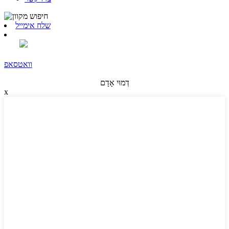
שלח אימייל
וואטסאפ
דְמוּי אָדָם
x