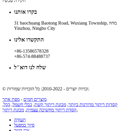
חקירה עכשיו
בקרו אותנו
31 baochuang Baotong Road, Wuxiang Township, מחוז
Yinzhou, Ningbo City
התקשרו אלינו
+86-13586578328
‎+86-574-88488737
שלח לנו דוא"ל
rachel@dunyuan.com
© זכויות יוצרים - 2010-2022: כל הזכויות שמורות.
מוצרים חמים
-
מפת אתר
קסדות ריתוך מדורגות ביותר
,
מכונת ריתוך קשת
,
כבלי חשמל
,
כֶּבֶל
,
,
קסדת ריתוך מחשיכה עצמית
,
מכונת ריתוך
תְעוּדָה
סיור במפעל
צרו קשר