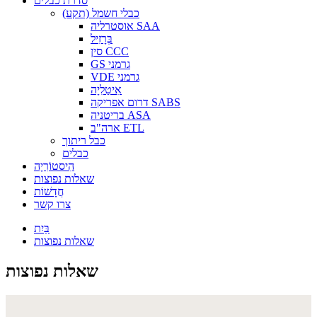
סדרת כבלים
כבלי חשמל (תקע)
אוסטרליה SAA
בְּרָזִיל
סין CCC
GS גרמני
VDE גרמני
אִיטַלִיָה
דרום אפריקה SABS
בריטניה ASA
ארה"ב ETL
כבל ריתוך
כבלים
הִיסטוֹרִיָה
שאלות נפוצות
חֲדָשׁוֹת
צרו קשר
בַּיִת
שאלות נפוצות
שאלות נפוצות