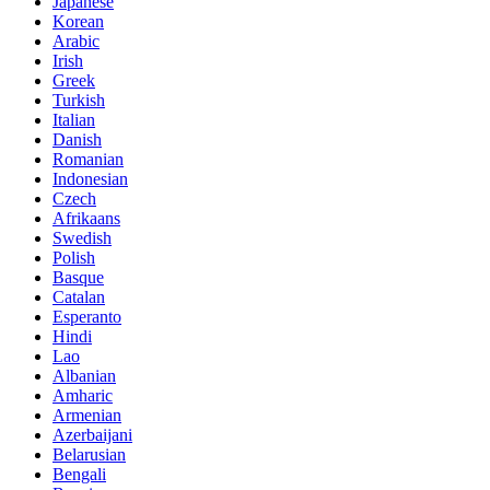
Japanese
Korean
Arabic
Irish
Greek
Turkish
Italian
Danish
Romanian
Indonesian
Czech
Afrikaans
Swedish
Polish
Basque
Catalan
Esperanto
Hindi
Lao
Albanian
Amharic
Armenian
Azerbaijani
Belarusian
Bengali