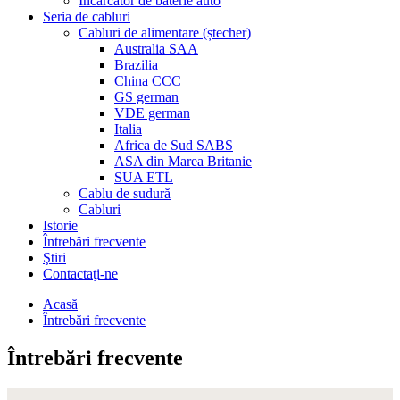
Încărcător de baterie auto
Seria de cabluri
Cabluri de alimentare (ștecher)
Australia SAA
Brazilia
China CCC
GS german
VDE german
Italia
Africa de Sud SABS
ASA din Marea Britanie
SUA ETL
Cablu de sudură
Cabluri
Istorie
Întrebări frecvente
Ştiri
Contactaţi-ne
Acasă
Întrebări frecvente
Întrebări frecvente