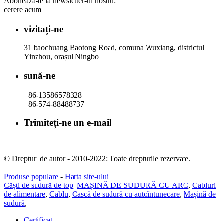
Abonează-te la newsletter-ul nostru:
cerere acum
vizitați-ne
31 baochuang Baotong Road, comuna Wuxiang, districtul
Yinzhou, orașul Ningbo
sună-ne
+86-13586578328
+86-574-88488737
Trimiteți-ne un e-mail
rachel@dunyuan.com
© Drepturi de autor - 2010-2022: Toate drepturile rezervate.
Produse populare
-
Harta site-ului
Căști de sudură de top
,
MAȘINĂ DE SUDURĂ CU ARC
,
Cabluri
de alimentare
,
Cablu
,
Cască de sudură cu autoîntunecare
,
Mașină de
sudură
,
Certificat