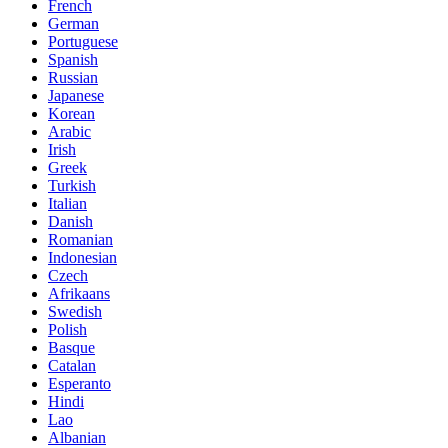
French
German
Portuguese
Spanish
Russian
Japanese
Korean
Arabic
Irish
Greek
Turkish
Italian
Danish
Romanian
Indonesian
Czech
Afrikaans
Swedish
Polish
Basque
Catalan
Esperanto
Hindi
Lao
Albanian