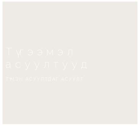
Түгээмэл
асуултууд
ТҮМЭН АСУУЛТДАГ АСУУЛТ