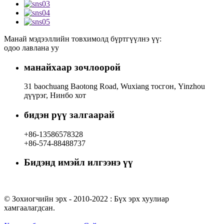
Манай мэдээллийн товхимолд бүртгүүлнэ үү:
одоо лавлана уу
манайхаар зочлоорой
31 baochuang Baotong Road, Wuxiang тосгон, Yinzhou
дүүрэг, Нинбо хот
бидэн рүү залгаарай
+86-13586578328
+86-574-88488737
Бидэнд имэйл илгээнэ үү
rachel@dunyuan.com
© Зохиогчийн эрх - 2010-2022 : Бүх эрх хуулиар
хамгаалагдсан.