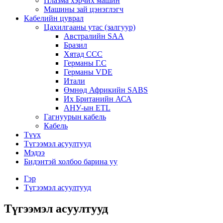
Плазма хэрчих машин
Машины зай цэнэглэгч
Кабелийн цуврал
Цахилгааны утас (залгуур)
Австралийн SAA
Бразил
Хятад CCC
Германы Г.С
Германы VDE
Итали
Өмнөд Африкийн SABS
Их Британийн АСА
АНУ-ын ETL
Гагнуурын кабель
Кабель
Түүх
Түгээмэл асуултууд
Мэдээ
Бидэнтэй холбоо барина уу
Гэр
Түгээмэл асуултууд
Түгээмэл асуултууд