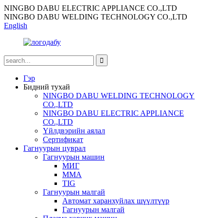
NINGBO DABU ELECTRIC APPLIANCE CO.,LTD
NINGBO DABU WELDING TECHNOLOGY CO.,LTD
English
Гэр
Бидний тухай
NINGBO DABU WELDING TECHNOLOGY
CO.,LTD
NINGBO DABU ELECTRIC APPLIANCE
CO.,LTD
Үйлдвэрийн аялал
Сертификат
Гагнуурын цуврал
Гагнуурын машин
МИГ
ММА
TIG
Гагнуурын малгай
Автомат харанхуйлах шүүлтүүр
Гагнуурын малгай