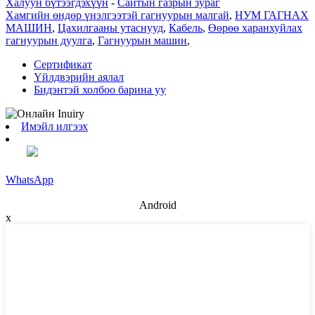
Халуун бүтээгдэхүүн
-
Сайтын газрын зураг
Хамгийн өндөр үнэлгээтэй гагнуурын малгай
,
НУМ ГАГНАХ
МАШИН
,
Цахилгааны утаснууд
,
Кабель
,
Өөрөө харанхуйлах
гагнуурын дуулга
,
Гагнуурын машин
,
Сертификат
Үйлдвэрийн аялал
Бидэнтэй холбоо барина уу
Имэйл илгээх
WhatsApp
Android
x