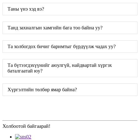
Таны үнэ хэд вэ?
Танд захиалгын хамгийн бага тоо байна уу?
Та холбогдох бичиг баримтыг бүрдүүлж чадах уу?
Та бүтээгдэхүүнийг аюулгүй, найдвартай хүргэх
баталгаатай юу?
Хүргэлтийн төлбөр ямар байна?
Холбоотой байгаарай!