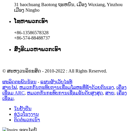
31 baochuang Baotong ຖະ​ຫນົນ​, ເມືອງ Wuxiang​, Yinzhou
ເມືອງ Ningbo​
ໂທຫາພວກເຮົາ
+86-13586578328
+86-574-88488737
ສົ່ງອີເມວຫາພວກເຮົາ
rachel@dunyuan.com
© ສະຫງວນລິຂະສິດ - 2010-2022 : All Rights Reserved.
ຜະລິດຕະພັນຮ້ອນ
-
ແຜນຜັງເວັບໄຊທ໌
ສາຍໄຟ
,
ຫມວກກັນກະທົບການເຊື່ອມໂລຫະທີ່ຊ້ໍາດ້ວຍຕົນເອງ
,
ເຄື່ອງ
ເຊື່ອມ ARC
,
ຫມວກກັນກະທົບການເຊື່ອມອັນດັບສູງສຸດ
,
ສາຍ
,
ເຄື່ອງ
ເຊື່ອມ
,
ໃບຢັ້ງຢືນ
ທ່ຽວໂຮງງານ
ຕິດຕໍ່ພວກເຮົາ