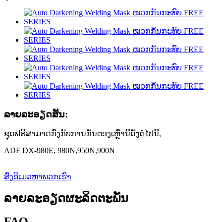
ລາຍ​ລະ​ອຽດ​ສັ້ນ​:
ຊຸດຟຣີສາມາດກົງກັບການກັ່ນຕອງເຫຼົ່ານີ້ດັ່ງຕໍ່ໄປນີ້,
ADF DX-980E, 980N,950N,900N
ສົ່ງອີເມວຫາພວກເຮົາ
ລາຍລະອຽດຜະລິດຕະພັນ
FAQ