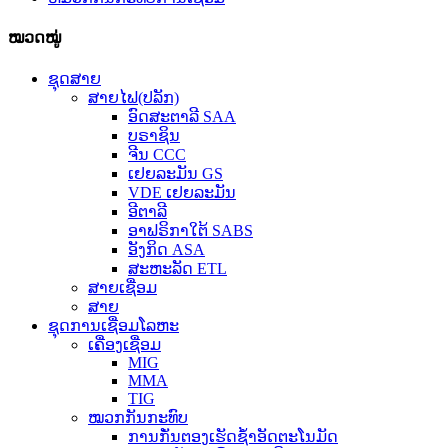
ໝວດໝູ່
ຊຸດສາຍ
ສາຍໄຟ(ປລັກ)
ອົດສະຕາລີ SAA
ບຣາຊິນ
ຈີນ CCC
ເຢຍລະມັນ GS
VDE ເຢຍລະມັນ
ອີຕາລີ
ອາຟຣິກາໃຕ້ SABS
ອັງກິດ ASA
ສະຫະລັດ ETL
ສາຍເຊື່ອມ
ສາຍ
ຊຸດການເຊື່ອມໂລຫະ
ເຄື່ອງເຊື່ອມ
MIG
MMA
TIG
ໝວກກັນກະທົບ
ການກັ່ນຕອງເຮັດຊ້ໍາອັດຕະໂນມັດ