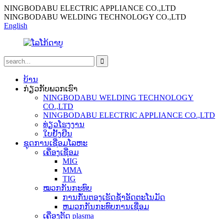
NINGBODABU ELECTRIC APPLIANCE CO.,LTD
NINGBODABU WELDING TECHNOLOGY CO.,LTD
English
ບ້ານ
ກ່ຽວກັບພວກເຮົາ
NINGBODABU WELDING TECHNOLOGY
CO.,LTD
NINGBODABU ELECTRIC APPLIANCE CO.,LTD
ທ່ຽວໂຮງງານ
ໃບຢັ້ງຢືນ
ຊຸດການເຊື່ອມໂລຫະ
ເຄື່ອງເຊື່ອມ
MIG
MMA
TIG
ໝວກກັນກະທົບ
ການກັ່ນຕອງເຮັດຊ້ໍາອັດຕະໂນມັດ
ຫມວກກັນກະທົບການເຊື່ອມ
ເຄື່ອງຕັດ plasma