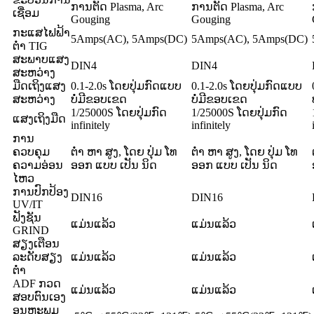
ການຕັດ Plasma, Arc
ການຕັດ Plasma, Arc
ເຊື່ອມ
Gouging
Gouging
ກະແສໄຟຟ້າ
5Amps(AC), 5Amps(DC)
5Amps(AC), 5Amps(DC)
ຕໍ່າ TIG
ສະພາບແສງ
DIN4
DIN4
ສະຫວ່າງ
ມືດເຖິງແສງ
0.1-2.0s ໂດຍປຸ່ມກົດແບບ
0.1-2.0s ໂດຍປຸ່ມກົດແບບ
ສະຫວ່າງ
ບໍ່ມີຂອບເຂດ
ບໍ່ມີຂອບເຂດ
1/25000S ໂດຍປຸ່ມກົດ
1/25000S ໂດຍປຸ່ມກົດ
ແສງເຖິງມືດ
infinitely
infinitely
ການ
ຄວບຄຸມ
ຕ່ຳ ຫາ ສູງ, ໂດຍ ປຸ່ມ ໂທ
ຕ່ຳ ຫາ ສູງ, ໂດຍ ປຸ່ມ ໂທ
ຄວາມອ່ອນ
ອອກ ແບບ ເປັນ ນິດ
ອອກ ແບບ ເປັນ ນິດ
ໄຫວ
ການປົກປ້ອງ
DIN16
DIN16
UV/IT
ຟັງຊັນ
ແມ່ນແລ້ວ
ແມ່ນແລ້ວ
GRIND
ສຽງເຕືອນ
ລະດັບສຽງ
ແມ່ນແລ້ວ
ແມ່ນແລ້ວ
ຕໍ່າ
ADF ກວດ​
ແມ່ນແລ້ວ
ແມ່ນແລ້ວ
ສອບ​ຕົນ​ເອງ​
ອຸນຫະພູມ