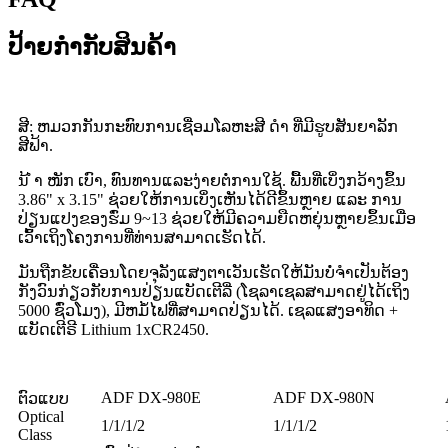
ປ້າຍກຳກັບສິນຄ້າ
ສີ: ຫມວກກັນກະທົບການເຊື່ອມໂລຫະສີ ດຳ ທີ່ມີຮູບສັນຍາລັກ
ສີຟ້າ.
ນ້ ຳ ໜັກ ເບົາ, ທົນທານແລະງ່າຍຕໍ່ການໃຊ້. ພື້ນທີ່ເບິ່ງກວ້າງຂຶ້ນ
3.86" x 3.15" ຊ່ວຍໃຫ້ການເບິ່ງເຫັນໄດ້ດີຂຶ້ນຫຼາຍ ແລະ ການ
ປ່ຽນແປງຂອງຮົ່ມ 9~13 ຊ່ວຍໃຫ້ມີຄວາມຍືດຫຍຸ່ນຫຼາຍຂຶ້ນເມື່ອ
ເວົ້າເຖິງໂຄງການທີ່ທ່ານສາມາດເຮັດໄດ້.
ມັນຖືກຂັບເຄື່ອນໂດຍຈຸລັງແສງຕາເວັນເຮັດໃຫ້ມັນບໍ່ຈໍາເປັນຕ້ອງ
ກັງວົນກ່ຽວກັບການປ່ຽນແບັດເຕີລີ່ (ໂຊລາເຊລສາມາດຢູ່ໄດ້ເຖິງ
5000 ຊົ່ວໂມງ), ມີຫມໍ້ໄຟທີ່ສາມາດປ່ຽນໄດ້. ເຊລແສງອາທິດ +
ແບັດເຕີຣີ Lithium 1xCR2450.
ADF DX-980E
ADF DX-980N
ຕົວແບບ
Optical
1/1/1/2
1/1/1/2
Class