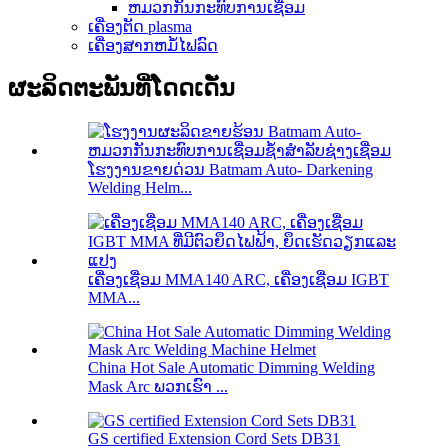
ຫມວກກັນກະທົບການເຊື່ອມ
ເຄື່ອງຕັດ plasma
ເຄື່ອງສາກຫມໍ້ໄຟລົດ
ຜະລິດຕະພັນທີ່ໂດດເດັ່ນ
ໂຮງງານຂາຍດ່ວນ Batmam Auto- Darkening
Welding Helm...
ເຄື່ອງເຊື່ອມ MMA140 ARC, ເຄື່ອງເຊື່ອມ IGBT
MMA...
China Hot Sale Automatic Dimming Welding
Mask Arc ພວກເຮົາ ...
GS certified Extension Cord Sets DB31