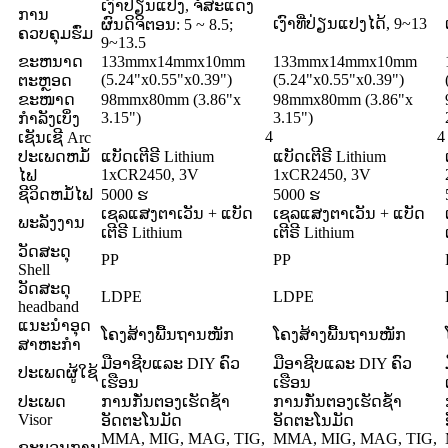
ເງົາປ່ຽນແປງ, ຈໍສະແດງ
ການ
ເງົາທີ່ປ່ຽນແປງໄດ້, 9~13
ຜົນດິຈິຕອນ: 5 ~ 8.5;
ຄວບຄຸມຮົ່ມ
9~13.5
ຂະ​ຫນາດ​
133mmx14mmx10mm
133mmx14mmx10mm
(5.24"x0.55"x0.39")
(5.24"x0.55"x0.39")
ຕະ​ຫຼອດ​
ຂະໜາດ
98mmx80mm (3.86"x
98mmx80mm (3.86"x
3.15")
3.15")
ກຳລັງເບິ່ງ
4
4
ເຊັນເຊີ Arc
ປະເພດຫມໍ້
ແບັດເຕີຣີ Lithium
ແບັດເຕີຣີ Lithium
1xCR2450, 3V
1xCR2450, 3V
ໄຟ
ຊີວິດຫມໍ້ໄຟ
5000 ຮ
5000 ຮ
ເຊລແສງຕາເວັນ + ແບັດ
ເຊລແສງຕາເວັນ + ແບັດ
ພະລັງງານ
ເຕີຣີ Lithium
ເຕີຣີ Lithium
ວັດສະດຸ
PP
PP
Shell
ວັດສະດຸ
LDPE
LDPE
headband
ແນະນໍາອຸດ
ໂຄງສ້າງພື້ນຖານໜັກ
ໂຄງສ້າງພື້ນຖານໜັກ
ສາຫະກໍາ
ມືອາຊີບແລະ DIY ຄົວ
ມືອາຊີບແລະ DIY ຄົວ
ປະເພດຜູ້ໃຊ້
ເຮືອນ
ເຮືອນ
ປະເພດ
ການກັ່ນຕອງເຮັດຊ້ໍາ
ການກັ່ນຕອງເຮັດຊ້ໍາ
Visor
ອັດຕະໂນມັດ
ອັດຕະໂນມັດ
MMA, MIG, MAG, TIG,
MMA, MIG, MAG, TIG,
ຂະບວນການ