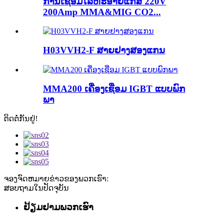
ການເຊື່ອມໂລຫະອາຍແກັສ 220V
200Amp MMA&MIG CO2...
H03VVH2-F ສາຍຢາງສອງແກນ
MMA200 ເຄື່ອງເຊື່ອມ IGBT ແບບພົກ
ພາ
ຕິດຕໍ່ກັນຢູ່!
ຈອງຈົດຫມາຍຂ່າວຂອງພວກເຮົາ:
ສອບ​ຖາມ​ໃນ​ປັດ​ຈຸ​ບັນ​
ຢ້ຽມຢາມພວກເຮົາ