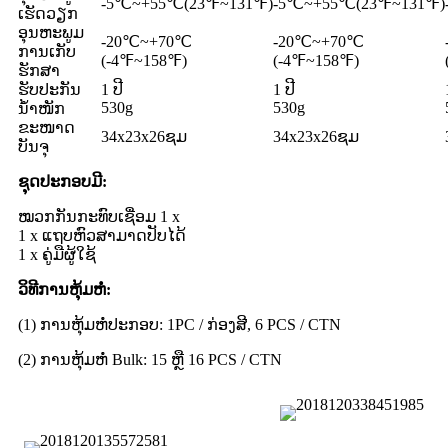
-5℃~+55℃(23℉~131℉)
-5℃~+55℃(23℉~131℉)
ເຮັດວຽກ
ອຸນຫະພູມ
-20℃~+70℃
-20℃~+70℃
ການເກັບ
(-4℉~158℉)
(-4℉~158℉)
ຮັກສາ
ຮັບປະກັນ
1 ປີ
1 ປີ
530g
530g
ນ້ຳໜັກ
ຂະໜາດ
34x23x26ຊມ
34x23x26ຊມ
ບັນຈຸ
ຊຸດປະກອບມີ:
ໝວກກັນກະທົບເຊື່ອມ 1 x
1 x ແຖບຫົວສາມາດປັບໄດ້
1 x ຄູ່ມືຜູ້ໃຊ້
ວິທີການຫຸ້ມຫໍ່:
(1) ການຫຸ້ມຫໍ່ປະກອບ: 1PC / ກ່ອງສີ, 6 PCS / CTN
(2) ການຫຸ້ມຫໍ່ Bulk: 15 ຫຼື 16 PCS / CTN