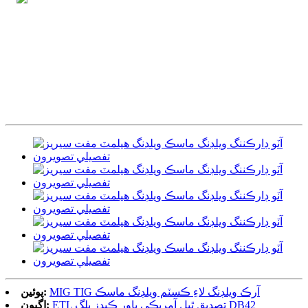
MIG TIG آرڪ ويلڊنگ لاءِ ڪسٽم ويلڊنگ ماسڪ
پوئين:
ETL تصديق ٿيل آمريڪي پاور ڪيڊز پلگ DB42
اڳيون: