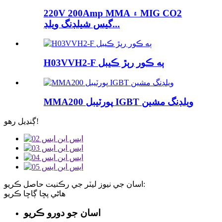
220V 200Amp MMA ۽ MIG CO2
گيس شيلڊنگ ويلڊ...
H03VVH2-F ٻه ڪور رٻڙ ڪيبل
MMA200 پورٽيبل IGBT ويلڊنگ مشين
ڳنڍيل رهو!
اسان جي نيوز ليٽر جي رڪنيت حاصل ڪريو:
هاڻي پڇا ڳاڇا ڪريو
اسان جو دورو ڪريو