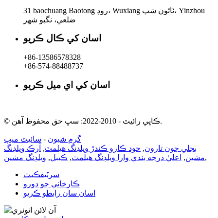
31 baochuang Baotong روڊ، Wuxiang ٽائون شپ، Yinzhou
ضلعي، نگبو شهر
اسان کي ڪال ڪريو
+86-13586578328
+86-574-88488737
اسان کي اي ميل ڪريو
rachel@dunyuan.com
© ڪاپي رائيٽ - 2010-2022: سڀ حق محفوظ آهن.
گرم شيون
-
سائيٽ ميپ
بجلي جون تارون
,
خود ڪارو ڪندڙ ويلڊنگ هيلمٽ
,
آرڪ ويلڊنگ
,
مشين
,
اعليٰ درجه بندي وارا ويلڊنگ هيلمٽ
,
ڪيبل
,
ويلڊنگ مشين
سرٽيفڪيٽ
ڪارخاني جو دورو
اسان سان رابطو ڪريو