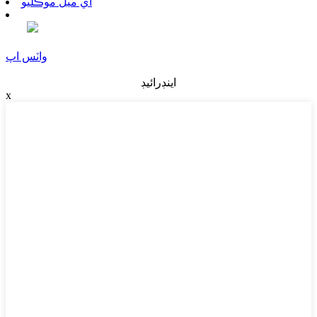
اي ميل موڪليو
واٽس اپ
اينڊرائيڊ
x