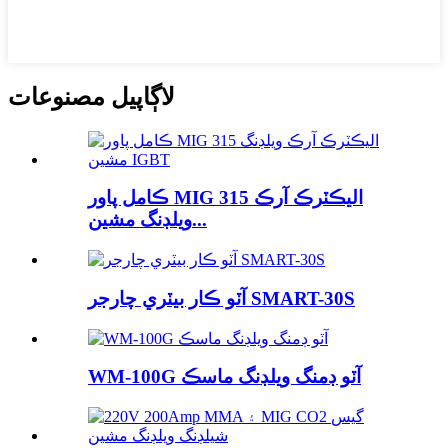
لاڳاپيل مصنوعات
ڪامل پاور MIG 315 اليڪٽرڪ آرڪ
ويلڊنگ مشين...
آٽو ڪار بيٽري چارجر SMART-30S
WM-100G آٽو ڊمنگ ويلڊنگ ماسڪ