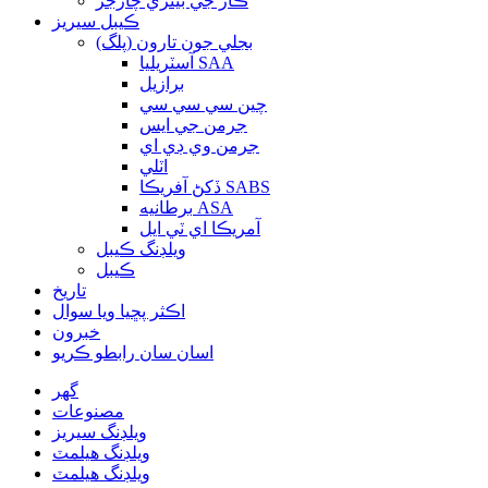
ڪار جي بيٽري چارجر
ڪيبل سيريز
بجلي جون تارون (پلگ)
آسٽريليا SAA
برازيل
چين سي سي سي
جرمن جي ايس
جرمن وي ڊي اي
اٽلي
ڏکڻ آفريڪا SABS
برطانيه ASA
آمريڪا اي ٽي ايل
ويلڊنگ ڪيبل
ڪيبل
تاريخ
اڪثر پڇيا ويا سوال
خبرون
اسان سان رابطو ڪريو
گھر
مصنوعات
ويلڊنگ سيريز
ويلڊنگ هيلمٽ
ويلڊنگ هيلمٽ