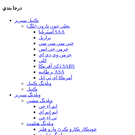
درجا بندي
ڪيبل سيريز
بجلي جون تارون (پلگ)
آسٽريليا SAA
برازيل
چين سي سي سي
جرمن جي ايس
جرمن وي ڊي اي
اٽلي
ڏکڻ آفريڪا SABS
برطانيه ASA
آمريڪا اي ٽي ايل
ويلڊنگ ڪيبل
ڪيبل
ويلڊنگ سيريز
ويلڊنگ مشين
ايم آءِ جي
ايم ايم اي
ٽي آءِ جي
ويلڊنگ هيلمٽ
خودڪار ڪارو ڪرڻ وارو فلٽر
ويلڊنگ هيلمٽ