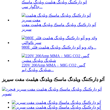
آٽو ڊارڪننگ ويلڊنگ هيلمٽ ويلڊنگ ماسڪ
جاگوار سي...
آٽو ڊارڪننگ ويلڊنگ ماسڪ ويلڊنگ هيلمٽ مفت
سيريز
980E وائڊ ويو آٽو ڊارڪننگ ويلڊنگ هيلمٽ فلٽر...
220V 200Amp MMA ۽ MIG CO2 گيس
شيلڊنگ ويلڊنگ ايم...
آٽو ڊارڪننگ ويلڊنگ ماسڪ ويلڊنگ هيلمٽ مفت سيريز