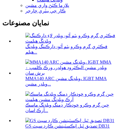
پلازما ڪٽڻ واري مشين
ڪار جي بيٽري چارجر
نمايان مصنوعات
فيڪٽري گرم وڪرو بٽم آٽو- ڊارڪننگ ويلڊنگ
هيلم...
MMA140 ARC ويلڊنگ مشين، IGBT MMA
ويلڊر مشين...
چين گرم وڪرو خودڪار ڊمنگ ويلڊنگ ماسڪ
آرڪ اسان...
GS تصديق ٿيل ايڪسٽينشن ڪارڊ سيٽ DB31