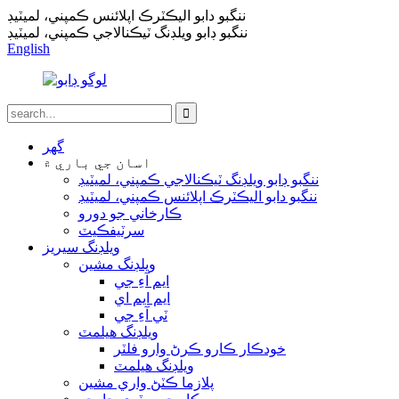
ننگبو دابو اليڪٽرڪ اپلائنس ڪمپني، لميٽيڊ
ننگبو ڊابو ويلڊنگ ٽيڪنالاجي ڪمپني، لميٽيڊ
English
گھر
اسان جي باري ۾
ننگبو ڊابو ويلڊنگ ٽيڪنالاجي ڪمپني، لميٽيڊ
ننگبو دابو اليڪٽرڪ اپلائنس ڪمپني، لميٽيڊ
ڪارخاني جو دورو
سرٽيفڪيٽ
ويلڊنگ سيريز
ويلڊنگ مشين
ايم آءِ جي
ايم ايم اي
ٽي آءِ جي
ويلڊنگ هيلمٽ
خودڪار ڪارو ڪرڻ وارو فلٽر
ويلڊنگ هيلمٽ
پلازما ڪٽڻ واري مشين