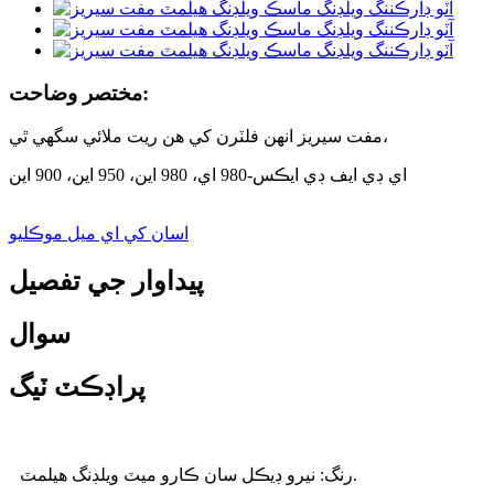
مختصر وضاحت:
مفت سيريز انهن فلٽرن کي هن ريت ملائي سگهي ٿي،
اي ڊي ايف ڊي ايڪس-980 اي، 980 اين، 950 اين، 900 اين
اسان کي اي ميل موڪليو
پيداوار جي تفصيل
سوال
پراڊڪٽ ٽيگ
رنگ: نيرو ڊيڪل سان ڪارو ميٽ ويلڊنگ هيلمٽ.