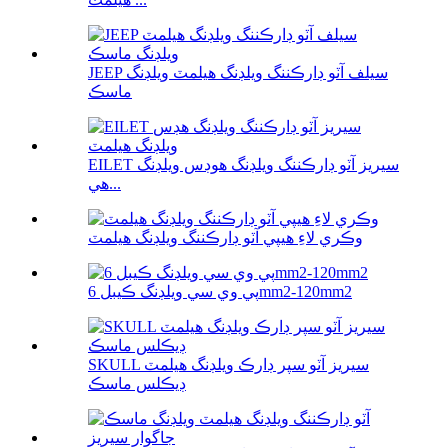
JEEP سيلف آٽو ڊارڪننگ ويلڊنگ هيلمٽ ويلڊنگ
ماسڪ
EILET سيريز آٽو ڊارڪننگ ويلڊنگ هوڊس ويلڊنگ
هي...
وڪري لاءِ هيپي آٽو ڊارڪننگ ويلڊنگ هيلمٽ
پي وي سي ويلڊنگ ڪيبل 6mm2-120mm2
SKULL سيريز آٽو سپر ڊارڪ ويلڊنگ هيلمٽ
ڊيڪلس ماسڪ