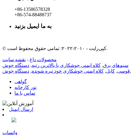
‎+86-13586578328‎
‎+86-574-88488737‎
به ما ایمیل بزنید
rachel@dunyuan.com
© کپی‌رایت - ۲۰۱۰-۲۰۲۲: تمامی حقوق محفوظ است.
محصولات داغ
-
نقشه سایت
سیم‌های برق
,
کلاه ایمنی جوشکاری با بالاترین رتبه
,
دستگاه جوش
,
قوسی
,
کابل
,
کلاه ایمنی جوشکاری خود تیره شونده
,
دستگاه جوش
گواهی
تور کارخانه
تماس با ما
ارسال ایمیل
واتساپ