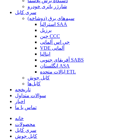
دستگاه برش پلاسما
شارژر باتری خودرو
سری کابل
سیم‌های برق (دوشاخه)
استرالیا SAA
برزیل
چین CCC
جی اس آلمانی
VDE آلمانی
ایتالیا
آفریقای جنوبی SABS
انگلستان ASA
ایالات متحده ETL
کابل جوش
کابل‌ها
تاریخچه
سوالات متداول
اخبار
تماس با ما
خانه
محصولات
سری کابل
کابل جوش