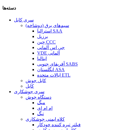
دسته‌ها
سری کابل
سیم‌های برق (دوشاخه)
استرالیا SAA
برزیل
چین CCC
جی اس آلمانی
VDE آلمانی
ایتالیا
آفریقای جنوبی SABS
انگلستان ASA
ایالات متحده ETL
کابل جوش
کابل
سری جوشکاری
دستگاه جوش
میگ
ام ام ای
تیگ
کلاه ایمنی جوشکاری
فیلتر تیره کننده خودکار