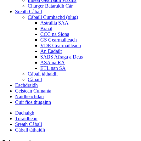
Inneal Gearraidh Plasma
Charger Bataraidh Càr
Sreath Càball
Càbaill Cumhachd (plug)
Astràilia SAA
Brazil
CCC na Sìona
GS Gearmailteach
VDE Gearmailteach
An Eadailt
SABS Afraga a Deas
ASA na RA
ETL nan SA
Càball tàthaidh
Càbaill
Eachdraidh
Ceistean Cumanta
Naidheachdan
Cuir fios thugainn
Dachaigh
Toraidhean
Sreath Càball
Càball tàthaidh