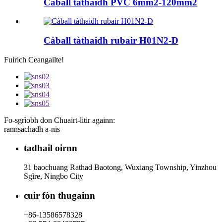
Càball tàthaidh PVC 6mm2-120mm2
Càball tàthaidh rubair H01N2-D
Fuirich Ceangailte!
Fo-sgrìobh don Chuairt-litir againn:
rannsachadh a-nis
tadhail oirnn
31 baochuang Rathad Baotong, Wuxiang Township, Yinzhou
Sgìre, Ningbo City
cuir fòn thugainn
+86-13586578328