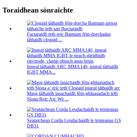
Toraidhean sònraichte
Factaraidh teth reic Batmam fèin-dorchadas
tàthaidh clogaid ...
Inneal tàthaidh ARC MMA140, inneal tàthaidh
IGBT MMA...
Masg tàthaidh lasachaidh fèin-ghluasadach teth
Sìona Reic Arc We ...
Seataichean Corda Leudachaidh le teisteanas GS
DB31