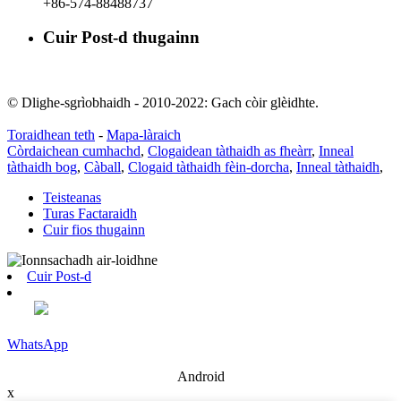
+86-574-88488737
Cuir Post-d thugainn
rachel@dunyuan.com
© Dlighe-sgrìobhaidh - 2010-2022: Gach còir glèidhte.
Toraidhean teth
-
Mapa-làraich
Còrdaichean cumhachd
,
Clogaidean tàthaidh as fheàrr
,
Inneal
tàthaidh bog
,
Càball
,
Clogaid tàthaidh fèin-dorcha
,
Inneal tàthaidh
,
Teisteanas
Turas Factaraidh
Cuir fios thugainn
Cuir Post-d
WhatsApp
Android
x