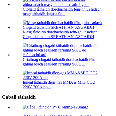
Clogaid tàthaidh dorchachaidh fèin-ghluasadach
masg tàthaidh Jaguar Se...
Masg tàthaidh dorchachaidh fèin-ghluasadach
Clogaid tàthaidh SREATH AN-ASGAIDH
Criathrag clogaid tàthaidh dorchachaidh fèin-
ghluasadach sealladh farsaing 980E ...
Inneal tàthaidh dìon-gas MMA is MIG CO2
220V 200Amp...
Càball tàthaidh