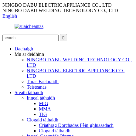
NINGBO DABU ELECTRIC APPLIANCE CO., LTD
NINGBO DABU WELDING TECHNOLOGY CO., LTD
English
Dachaigh
Mu ar deidhinn
NINGBO DABU WELDING TECHNOLOGY CO.,
LTD
NINGBO DABU ELECTRIC APPLIANCE CO.,
LTD
Turas Factaraidh
Teisteanas
Sreath tàthaidh
Inneal tàthaidh
MIG
MMA
TIG
Clogaid tàthaidh
Criathrag Dorchadas Fèin-ghluasadach
Clogaid tàthaidh