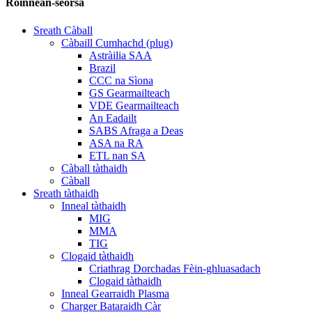
Roinnean-seòrsa
Sreath Càball
Càbaill Cumhachd (plug)
Astràilia SAA
Brazil
CCC na Sìona
GS Gearmailteach
VDE Gearmailteach
An Eadailt
SABS Afraga a Deas
ASA na RA
ETL nan SA
Càball tàthaidh
Càball
Sreath tàthaidh
Inneal tàthaidh
MIG
MMA
TIG
Clogaid tàthaidh
Criathrag Dorchadas Fèin-ghluasadach
Clogaid tàthaidh
Inneal Gearraidh Plasma
Charger Bataraidh Càr