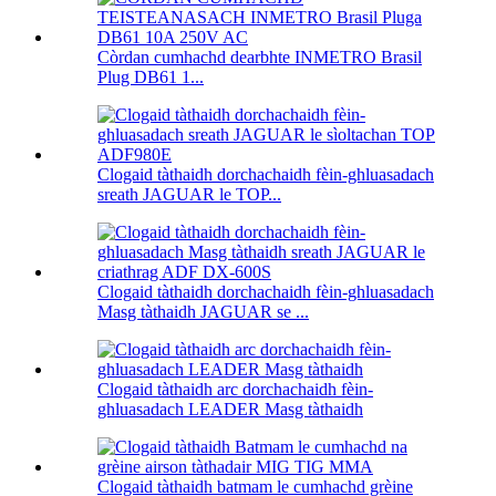
Còrdan cumhachd dearbhte INMETRO Brasil
Plug DB61 1...
Clogaid tàthaidh dorchachaidh fèin-ghluasadach
sreath JAGUAR le TOP...
Clogaid tàthaidh dorchachaidh fèin-ghluasadach
Masg tàthaidh JAGUAR se ...
Clogaid tàthaidh arc dorchachaidh fèin-
ghluasadach LEADER Masg tàthaidh
Clogaid tàthaidh batmam le cumhachd grèine