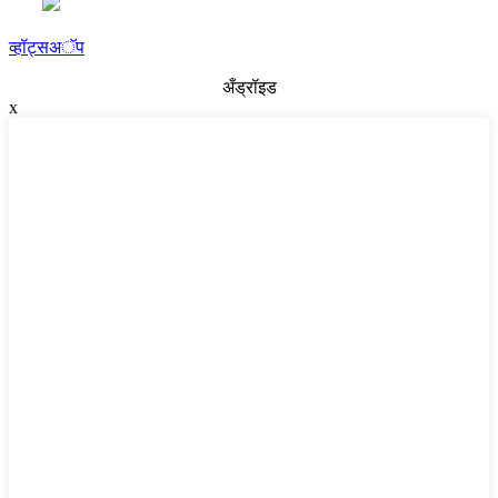
व्हॉट्सअॅप
अँड्रॉइड
x