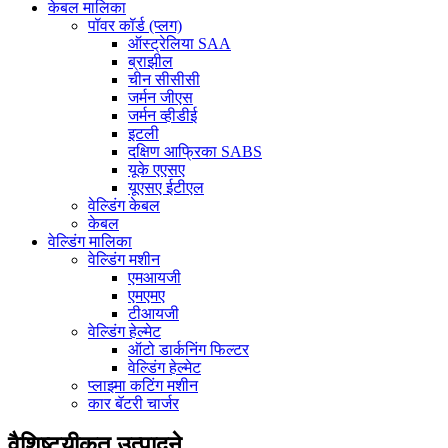
केबल मालिका
पॉवर कॉर्ड (प्लग)
ऑस्ट्रेलिया SAA
ब्राझील
चीन सीसीसी
जर्मन जीएस
जर्मन व्हीडीई
इटली
दक्षिण आफ्रिका SABS
यूके एएसए
यूएसए ईटीएल
वेल्डिंग केबल
केबल
वेल्डिंग मालिका
वेल्डिंग मशीन
एमआयजी
एमएमए
टीआयजी
वेल्डिंग हेल्मेट
ऑटो डार्कनिंग फिल्टर
वेल्डिंग हेल्मेट
प्लाझ्मा कटिंग मशीन
कार बॅटरी चार्जर
वैशिष्ट्यीकृत उत्पादने