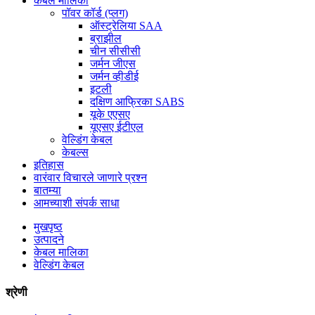
केबल मालिका
पॉवर कॉर्ड (प्लग)
ऑस्ट्रेलिया SAA
ब्राझील
चीन सीसीसी
जर्मन जीएस
जर्मन व्हीडीई
इटली
दक्षिण आफ्रिका SABS
यूके एएसए
यूएसए ईटीएल
वेल्डिंग केबल
केबल्स
इतिहास
वारंवार विचारले जाणारे प्रश्न
बातम्या
आमच्याशी संपर्क साधा
मुखपृष्ठ
उत्पादने
केबल मालिका
वेल्डिंग केबल
श्रेणी