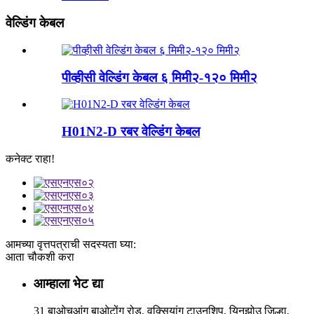
वेल्डिंग केबल
पीव्हीसी वेल्डिंग केबल ६ मिमी२-१२० मिमी२
H01N2-D रबर वेल्डिंग केबल
कनेक्ट राहा!
आमच्या वृत्तपत्राची सदस्यता घ्या:
आता चौकशी करा
आम्हाला भेट द्या
31 बाओचुआंग बाओटोंग रोड, वुक्सियांग टाउनशिप, यिनझोउ जिल्हा,