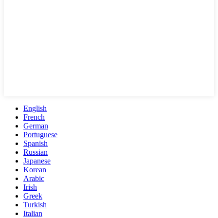
English
French
German
Portuguese
Spanish
Russian
Japanese
Korean
Arabic
Irish
Greek
Turkish
Italian