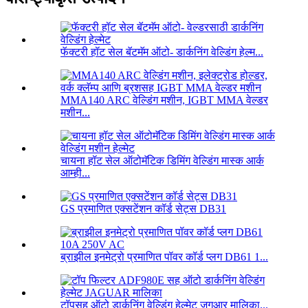
फॅक्टरी हॉट सेल बॅटमॅम ऑटो- डार्कनिंग वेल्डिंग हेल्म...
MMA140 ARC वेल्डिंग मशीन, IGBT MMA वेल्डर
मशीन...
चायना हॉट सेल ऑटोमॅटिक डिमिंग वेल्डिंग मास्क आर्क
आम्ही...
GS प्रमाणित एक्सटेंशन कॉर्ड सेट्स DB31
ब्राझील इनमेट्रो प्रमाणित पॉवर कॉर्ड प्लग DB61 1...
टॉपसह ऑटो डार्कनिंग वेल्डिंग हेल्मेट जगुआर मालिका...