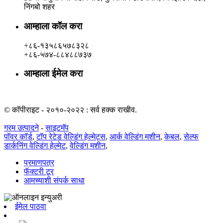
निंगबो शहर
आम्हाला कॉल करा
+८६-१३५८६५७८३२८
+८६-५७४-८८४८८७३७
आम्हाला ईमेल करा
rachel@dunyuan.com
© कॉपीराइट - २०१०-२०२२ : सर्व हक्क राखीव.
गरम उत्पादने
-
साइटमॅप
पॉवर कॉर्ड
,
टॉप रेटेड वेल्डिंग हेल्मेट्स
,
आर्क वेल्डिंग मशीन
,
केबल
,
सेल्फ
डार्कनिंग वेल्डिंग हेल्मेट
,
वेल्डिंग मशीन
,
प्रमाणपत्र
फॅक्टरी टूर
आमच्याशी संपर्क साधा
ईमेल पाठवा