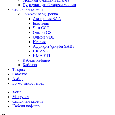
Мошини буридани плазма
Пуркунандаи батареяи мошин
Силсилаи кабелӣ
Симҳои барқ ​​(робка)
Австралия SAA
Бразилия
Чин CCC
Олмон GS
Олмон VDE
Италия
Африқои Ҷанубӣ SABS
UK ASA
ИМА ETL
Кабели кафшер
Кабелхо
Таърих
Саволҳо
Ахбор
Бо мо тамос гиред
Хона
Маҳсулот
Силсилаи кабелӣ
Кабели кафшер