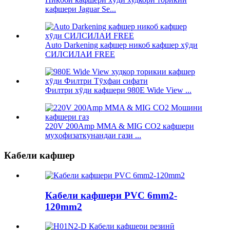
кафшери Jaguar Se...
Auto Darkening кафшер никоб кафшер хӯди
СИЛСИЛАИ FREE
Филтри хӯди кафшери 980E Wide View ...
220V 200Amp MMA & MIG CO2 кафшери
муҳофизаткунандаи гази ...
Кабели кафшер
Кабели кафшери PVC 6mm2-
120mm2