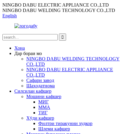
NINGBO DABU ELECTRIC APPLIANCE CO.,LTD
NINGBO DABU WELDING TECHNOLOGY CO.,LTD
English
Хона
Дар бораи мо
NINGBO DABU WELDING TECHNOLOGY
CO.,LTD
NINGBO DABU ELECTRIC APPLIANCE
CO.,LTD
Сафари завод
Шаҳодатнома
Силсилаи кафшер
Мошини кафшер
МИГ
ММА
ТИГ
Хӯди кафшер
Филтри тиракунии худкор
Шлеми кафшер