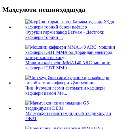
Маҳсулоти пешниҳодшуда
Фурӯши гарми завод Батмам - Дастгоҳи
кафшери торикӣ ...
Мошини кафшери MMA140 ARC, мошини
кафшери IGBT MMA...
Чин Фурӯши гарми автоматии кафшери
кафшери камон Мо...
Маҷмӯаҳои сими тамдиди GS тасдиқшудаи
DB31