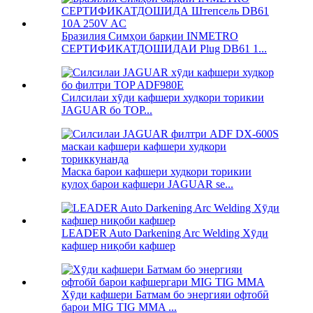
Бразилия Симҳои барқии INMETRO
СЕРТИФИКАТДОШИДАИ Plug DB61 1...
Силсилаи хӯди кафшери худкори торикии
JAGUAR бо TOP...
Маска барои кафшери худкори торикии
кулоҳ барои кафшери JAGUAR se...
LEADER Auto Darkening Arc Welding Хӯди
кафшер ниқоби кафшер
Хӯди кафшери Батмам бо энергияи офтобӣ
барои MIG TIG MMA ...