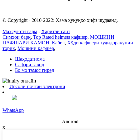
rachel@dunyuan.com
© Copyright - 2010-2022: Ҳама ҳуқуқҳо ҳифз шудаанд.
Маҳсулоти гарм
-
Харитаи сайт
Симҳои барқ
,
Top Rated helmets кафшер
,
МОШИНИ
ПАФШАРИ КАМОН
,
Кабел
,
Хӯди кафшери худидоракунии
торик
,
Мошини кафшер
,
Шаҳодатнома
Сафари завод
Бо мо тамос гиред
Ирсоли почтаи электронӣ
WhatsApp
Android
x