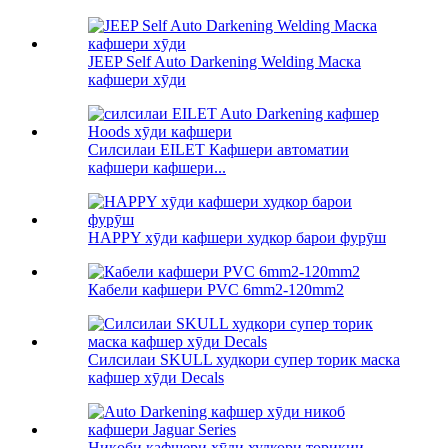
JEEP Self Auto Darkening Welding Маска
кафшери хӯди
Силсилаи EILET Кафшери автоматии
кафшери кафшери...
HAPPY хӯди кафшери худкор барои фурӯш
Кабели кафшери PVC 6mm2-120mm2
Силсилаи SKULL худкори супер торик маска
кафшер хӯди Decals
Ниқоби кафшери хӯди худкори торикии