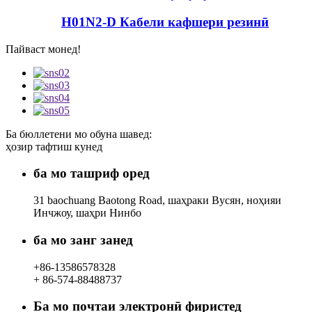
H01N2-D Кабели кафшери резинӣ
Пайваст монед!
Ба бюллетени мо обуна шавед:
ҳозир тафтиш кунед
ба мо ташриф оред
31 baochuang Baotong Road, шаҳраки Вусян, ноҳияи
Инчжоу, шаҳри Нинбо
ба мо занг занед
+86-13586578328
+ 86-574-88488737
Ба мо почтаи электронӣ фиристед