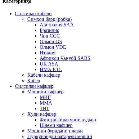
Категорияҳо
Силсилаи кабелӣ
Симҳои барқ ​​(робка)
Австралия SAA
Бразилия
Чин CCC
Олмон GS
Олмон VDE
Италия
Африқои Ҷанубӣ SABS
UK ASA
ИМА ETL
Кабели кафшер
Кабел
Силсилаи кафшер
Мошини кафшер
МИГ
ММА
ТИГ
Хӯди кафшер
Филтри тиракунии худкор
Шлеми кафшер
Мошини буридани плазма
Пуркунандаи батареяи мошин